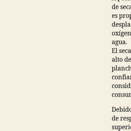
de sec
es pro
despla
oxígen
agua.
El sec
alto d
planch
confia
consid
consum
Debido
de res
superi