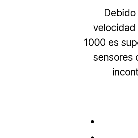
Debido 
velocidad
1000 es supe
sensores 
incon