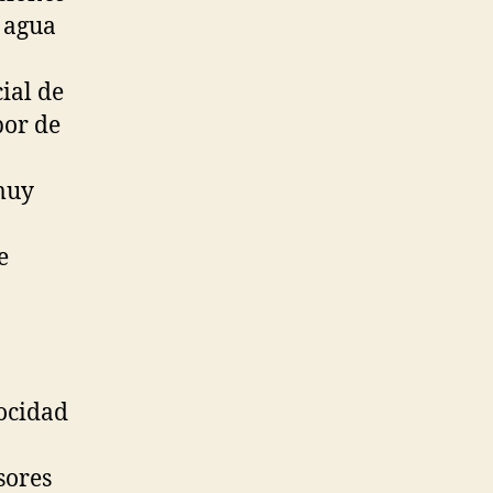
e agua
ial de
por de
muy
e
locidad
sores