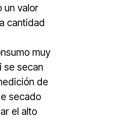
 un valor
la cantidad
consumo muy
i se secan
medición de
de secado
r el alto