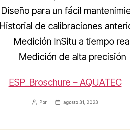
Diseño para un fácil mantenimi
Historial de calibraciones anteri
Medición InSitu a tiempo rea
Medición de alta precisión
ESP_Broschure – AQUATEC
Por
agosto 31, 2023
Autor
Fecha
de
de
la
la
entrada
entrada