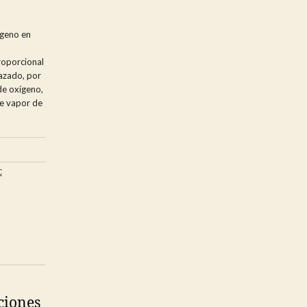
geno en
roporcional
azado, por
 de oxígeno,
de vapor de
C
ciones