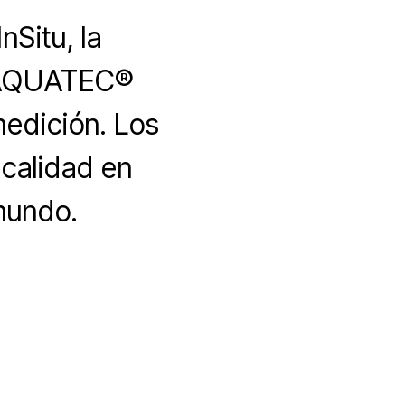
Situ, la
r AQUATEC®
medición. Los
calidad en
mundo.