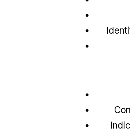
Ident
Con
Indi