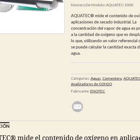
Número De Modelo:
AQUATEC-1000
AQUATEC® mide el contenido de oxí
aplicaciones de secado industrial. La
concentración del vapor de agua es p
a la cantidad de oxígeno que es despl
lo que, utilizando un valor referencial
se puede calcular la cantidad exacta 
agua.
Categorías:
Aguas
,
Cementera
,
AQUATE
Analizadores de O2H2O
Fabricante:
ENOTEC
CIÓN
C® mide el contenido de oxígeno en aplica