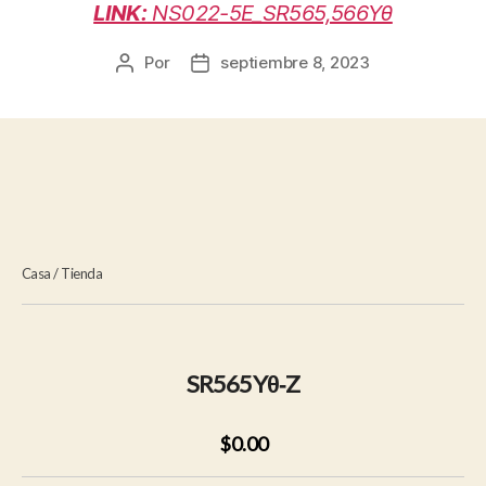
LINK:
NS022-5E_SR565,566Yθ
Por
septiembre 8, 2023
Autor
Fecha
de
de
la
la
entrada
entrada
Casa
/
Tienda
SR565Yθ‐Z
$0.00