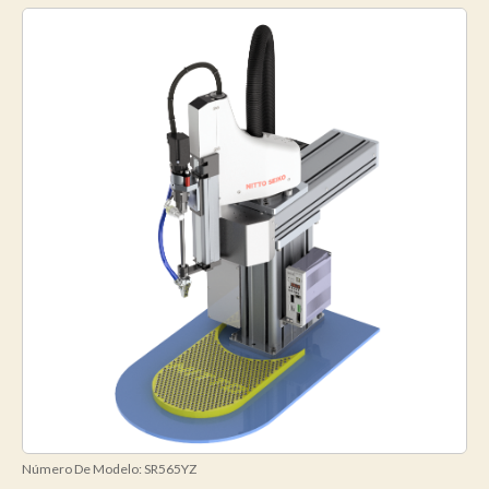
Número De Modelo:
SR565YZ