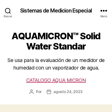
Sistemas de Medicion Especial
Buscar
Menú
AQUAMICRON™ Solid
Water Standar
Se usa para la evaluación de un medidor de
humedad con un vaporizador de agua.
CATALOGO AQUA MICRON
Por
agosto 24, 2023
Autor
Fecha
de
de
la
la
entrada
entrada