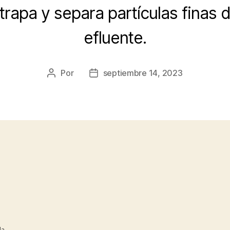
trapa y separa partículas finas d
efluente.
Por
septiembre 14, 2023
Autor
Fecha
de
de
la
la
entrada
entrada
da