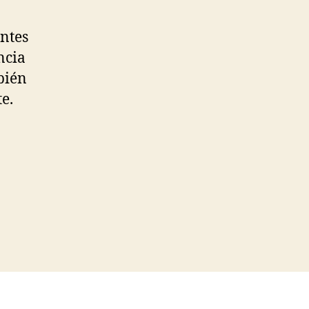
entes
ncia
mbién
e.