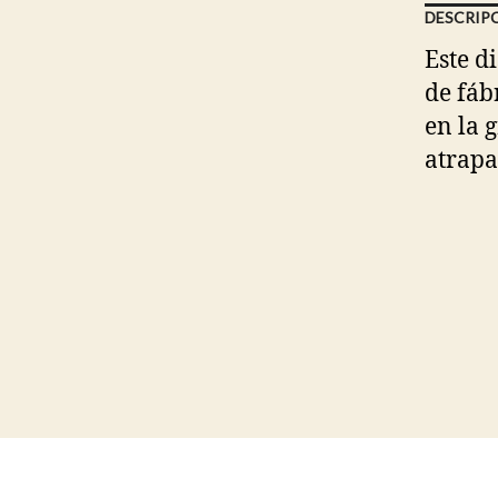
DESCRIP
Este di
de fáb
en la 
atrapa