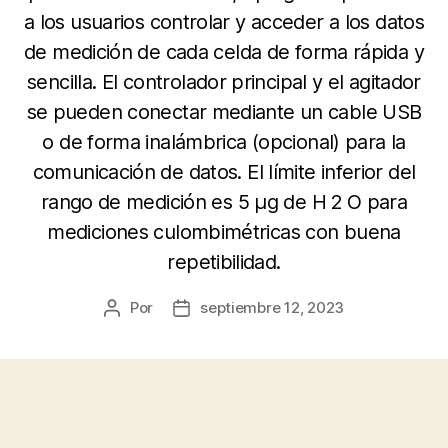
a los usuarios controlar y acceder a los datos
de medición de cada celda de forma rápida y
sencilla. El controlador principal y el agitador
se pueden conectar mediante un cable USB
o de forma inalámbrica (opcional) para la
comunicación de datos. El límite inferior del
rango de medición es 5 μg de H 2 O para
mediciones culombimétricas con buena
repetibilidad.
Por
septiembre 12, 2023
Autor
Fecha
de
de
la
la
entrada
entrada