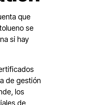
cuenta que
tolueno se
ina si hay
ertificados
ma de gestión
de, los
iales de