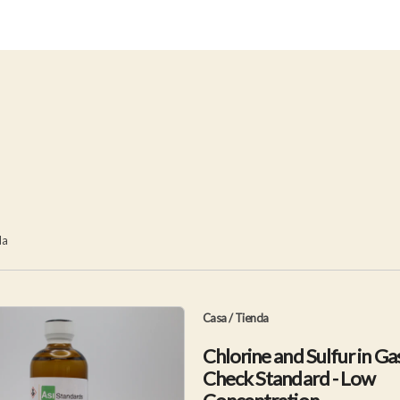
la
la
entrada
entrada
da
Casa
/
Tienda
Chlorine and Sulfur in Ga
Check Standard - Low