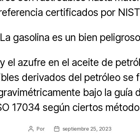
referencia certificados por NIST
La gasolina es un bien peligros
 y el azufre en el aceite de petró
bles derivados del petróleo se f
 gravimétricamente bajo la guía 
SO 17034 según ciertos método
Por
septiembre 25, 2023
Autor
Fecha
de
de