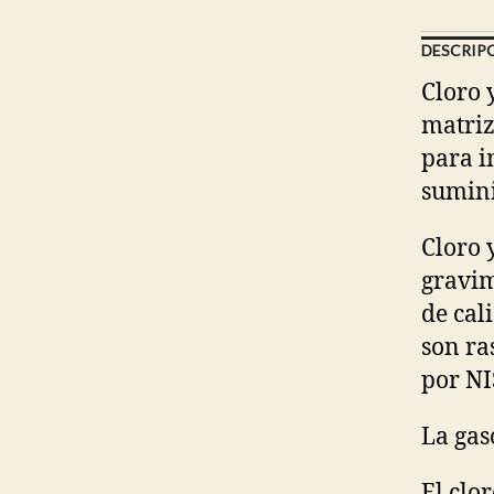
DESCRIP
Cloro 
matriz
para i
sumini
Cloro 
gravim
de cal
son ra
por NI
La gas
El clor