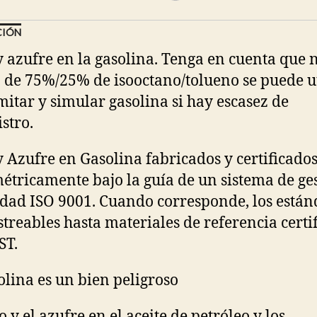
CIÓN
y azufre en la gasolina. Tenga en cuenta que 
 de 75%/25% de isooctano/tolueno se puede ut
mitar y simular gasolina si hay escasez de
stro.
y Azufre en Gasolina fabricados y certificado
étricamente bajo la guía de un sistema de ge
idad ISO 9001. Cuando corresponde, los es
tán
streables hasta materiales de referencia certi
ST.
olina es un bien peligroso
o y el azufre en el aceite de petróleo y los