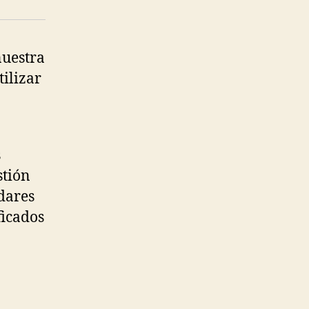
nuestra
ilizar
s
stión
da
res
ficados