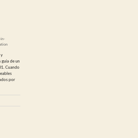
in-
ation
 y
 guía de un
001. Cuando
reables
cados por