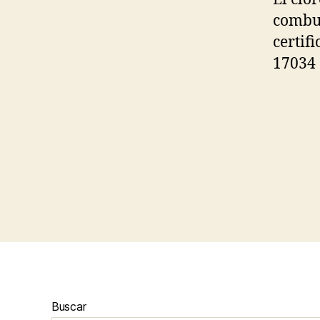
combus
certif
17034 
Buscar