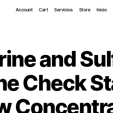
Account
Cart
Servicios
Store
Inicio
ine and Sul
ne Check S
w Concentr