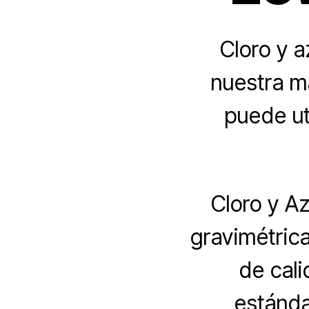
Cloro y a
nuestra m
puede uti
Cloro y Az
gravimétrica
de cal
es
tánd