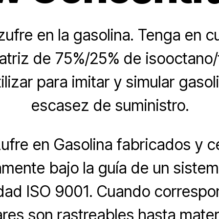
zufre en la gasolina. Tenga en 
atriz de 75%/25% de isooctano/
lizar para imitar y simular gasol
escasez de suministro.
ufre en Gasolina fabricados y c
mente bajo la guía de un siste
idad ISO 9001. Cuando correspon
a
res son rastreables hasta mater