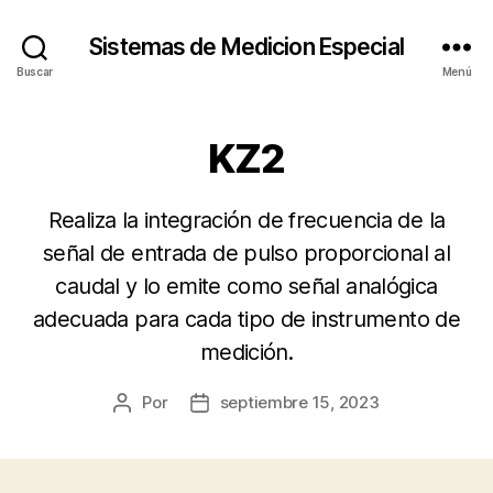
Sistemas de Medicion Especial
Buscar
Menú
KZ2
Realiza la integración de frecuencia de la
señal de entrada de pulso proporcional al
caudal y lo emite como señal analógica
adecuada para cada tipo de instrumento de
medición.
Por
septiembre 15, 2023
Autor
Fecha
de
de
la
la
entrada
entrada