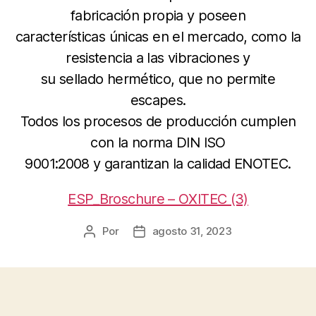
fabricación propia y poseen
características únicas en el mercado, como la
resistencia a las vibraciones y
su sellado hermético, que no permite
escapes.
Todos los procesos de producción cumplen
con la norma DIN ISO
9001:2008 y garantizan la calidad ENOTEC.
ESP_Broschure – OXITEC (3)
Por
agosto 31, 2023
Autor
Fecha
de
de
la
la
entrada
entrada