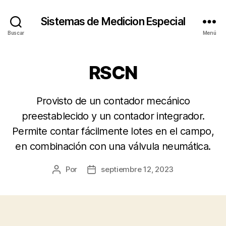
Sistemas de Medicion Especial
Buscar
Menú
RSCN
Provisto de un contador mecánico
preestablecido y un contador integrador.
Permite contar fácilmente lotes en el campo,
en combinación con una válvula neumática.
Por
septiembre 12, 2023
Autor
Fecha
de
de
la
la
entrada
entrada