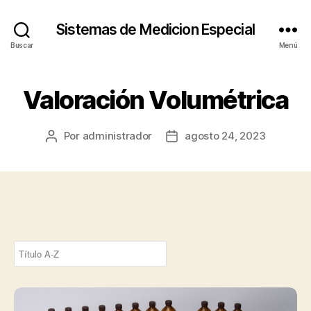
Sistemas de Medicion Especial
Buscar
Menú
Valoración Volumétrica
Por
administrador
agosto 24, 2023
Autor
Fecha
de
de
la
la
entrada
entrada