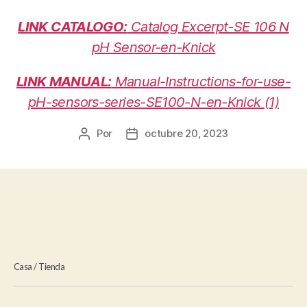
LINK CATALOGO:
Catalog Excerpt-SE 106 N
pH Sensor-en-Knick
LINK MANUAL:
Manual-Instructions-for-use-
pH-sensors-series-SE100-N-en-Knick (1)
Por
octubre 20, 2023
Autor
Fecha
de
de
la
la
entrada
entrada
Casa
/
Tienda